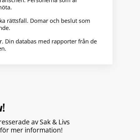
branschen. Personerna som är
möta.
ka rättsfall. Domar och beslut som
nde.
r. Din databas med rapporter från de
en.
v!
tresserade av Sak & Livs
för mer information!