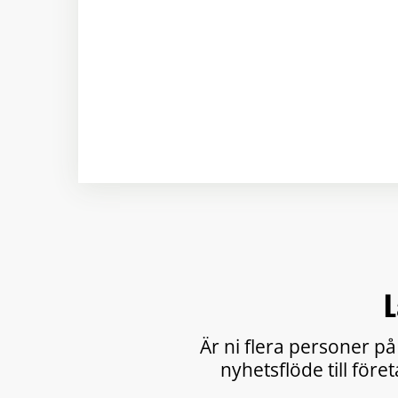
L
Är ni flera personer på
nyhetsflöde till före