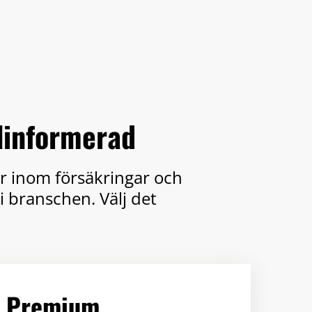
älinformerad
er inom försäkringar och
i branschen. Välj det
Premium