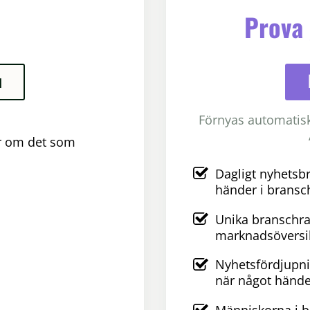
Prova 
u
Förnyas automatiskt
er om det som
Dagligt nyhetsb
händer i bransc
Unika branschra
marknadsöversik
Nyhetsfördjupni
när något hände