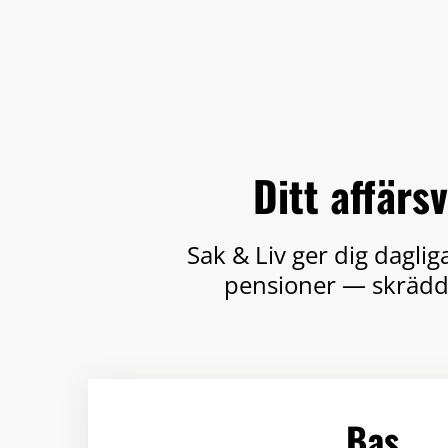
Ditt affärs
Sak & Liv ger dig dagli
pensioner — skräddar
Bas