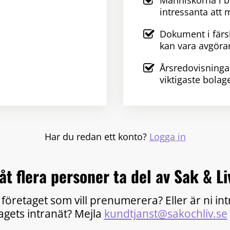
Människorna i 
intressanta att 
Dokument i färs
kan vara avgöra
Årsredovisninga
viktigaste bolag
Har du redan ett konto?
Logga in
åt flera personer ta del av Sak & Li
 företaget som vill prenumerera? Eller är ni in
tagets intranät? Mejla
kundtjanst@sakochliv.se