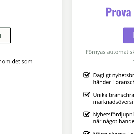
Prova 
u
Förnyas automatiskt
er om det som
Dagligt nyhetsb
händer i bransc
Unika branschra
marknadsöversik
Nyhetsfördjupni
när något hände