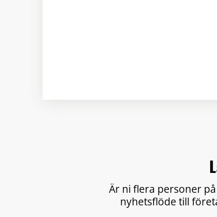
L
Är ni flera personer på
nyhetsflöde till före