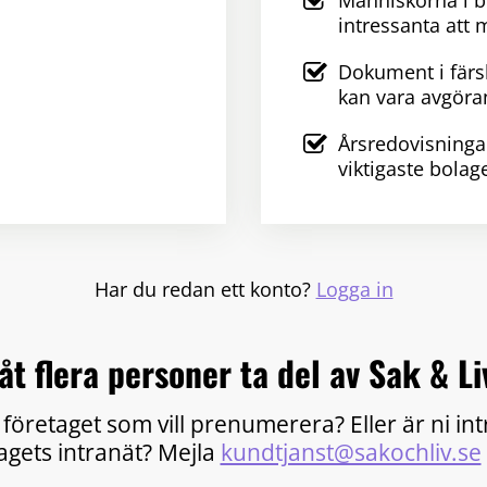
Människorna i 
intressanta att 
Dokument i färs
kan vara avgöra
Årsredovisninga
viktigaste bolag
Har du redan ett konto?
Logga in
åt flera personer ta del av Sak & Li
 företaget som vill prenumerera? Eller är ni in
tagets intranät? Mejla
kundtjanst@sakochliv.se