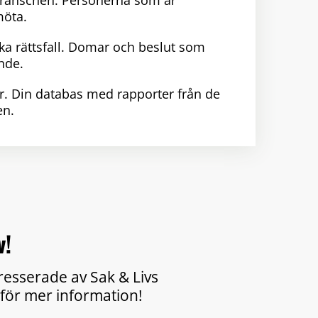
branschen. Personerna som är
möta.
ka rättsfall. Domar och beslut som
nde.
r. Din databas med rapporter från de
en.
v!
tresserade av Sak & Livs
för mer information!