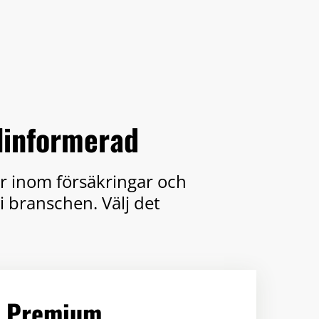
älinformerad
er inom försäkringar och
i branschen. Välj det
Premium