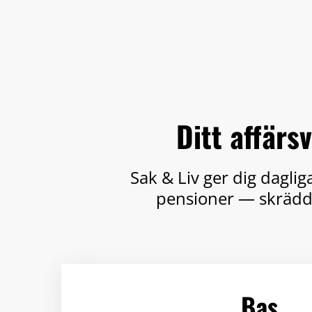
Ditt affärs
Sak & Liv ger dig dagli
pensioner — skräddar
Bas