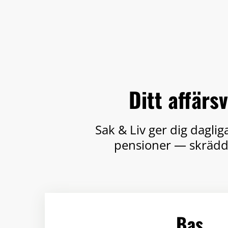
Ditt affärs
Sak & Liv ger dig dagli
pensioner — skräddar
Bas