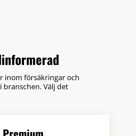
älinformerad
er inom försäkringar och
i branschen. Välj det
Premium