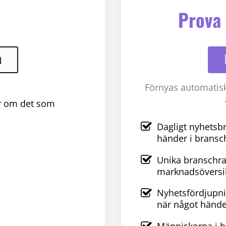
Prova 
u
Förnyas automatiskt
er om det som
Dagligt nyhetsb
händer i bransc
Unika branschra
marknadsöversik
Nyhetsfördjupni
när något hände