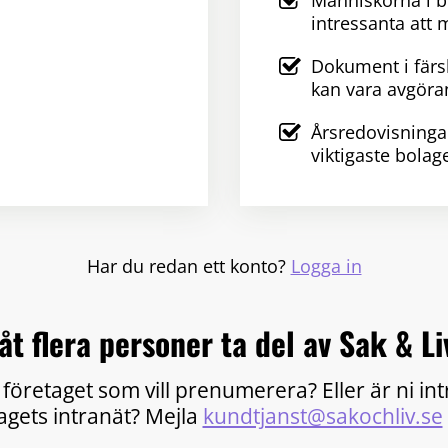
Människorna i 
intressanta att 
Dokument i färs
kan vara avgöra
Årsredovisninga
viktigaste bolag
Har du redan ett konto?
Logga in
åt flera personer ta del av Sak & Li
 företaget som vill prenumerera? Eller är ni in
tagets intranät? Mejla
kundtjanst@sakochliv.se