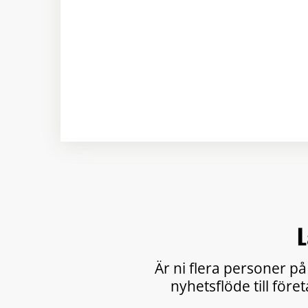
L
Är ni flera personer på
nyhetsflöde till före