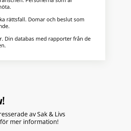
branschen. Personerna som är
möta.
ka rättsfall. Domar och beslut som
nde.
r. Din databas med rapporter från de
en.
v!
tresserade av Sak & Livs
för mer information!