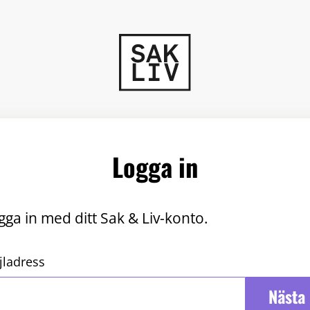
Logga in
gga in med ditt Sak & Liv-konto.
jladress
Nästa