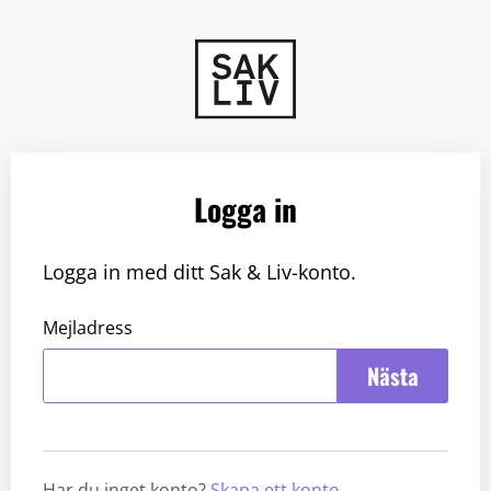
Logga in
Logga in med ditt Sak & Liv-konto.
Mejladress
Nästa
Har du inget konto?
Skapa ett konto
.