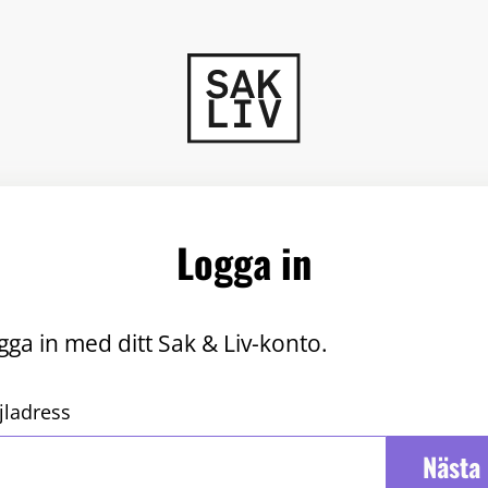
Logga in
gga in med ditt Sak & Liv-konto.
jladress
Nästa