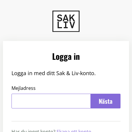
Logga in
Logga in med ditt Sak & Liv-konto.
Mejladress
Nästa
Har du inget konto?
Skapa ett konto
.