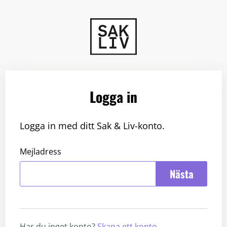
Logga in
Logga in med ditt Sak & Liv-konto.
Mejladress
Nästa
Har du inget konto?
Skapa ett konto
.