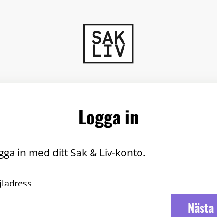
Logga in
gga in med ditt Sak & Liv-konto.
jladress
Nästa